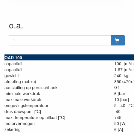
o.a.
OAD 100
capaciteit
100 [m³/h
capaciteit
1.67 [m³/m
gewicht
240 [kg]
afmeting (axbxc)
850x470
aansluiting op persluchttank
G1
minimale werkdruk
6 [bar]
maximale werkdruk
10 [bar]
omgevingstemperatuur
5 - 40 [°C
druk dauwpunt [°C]
-40
max. temperatuur op uitlaat [°C]
+45
motorvermogen
50 [W]
zekering
6 [A]