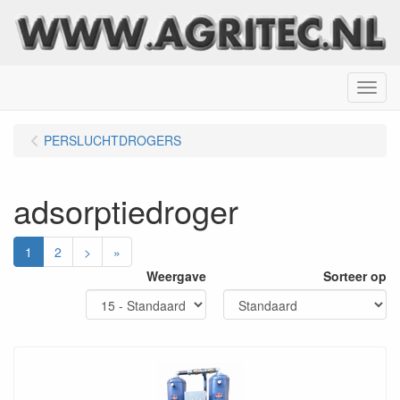
Menu
PERSLUCHTDROGERS
adsorptiedroger
1
2
>
»
Weergave
Sorteer op