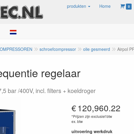
produkten
Home
0
ken
COMPRESSOREN
schroefcompressor
olie gesmeerd
Airpol P
equentie regelaar
5 bar /400V, incl. filters + koeldroger
€
120,960.22
*Prijzen zijn exclusief btw
ex. btw
uitvoering werkdruk