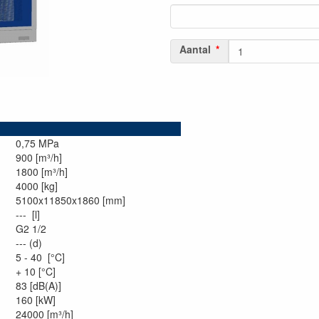
Aantal
0,75 MPa
900 [m³/h]
1800 [m³/h]
4000 [kg]
5100x11850x1860 [mm]
--- [l]
G2 1/2
--- (d)
5 - 40 [°C]
+ 10 [°C]
83 [dB(A)]
160 [kW]
24000 [m³/h]