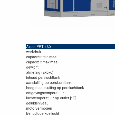
Airpol PRT 160
werkdruk
capaciteit minimaal
capaciteit maximaal
gewicht
afmeting (axbxc)
inhoud persluchttank
aansluiting op persluchttank
hoogte aansluiting op persluchttank
omgevingstemperatuur
luchttemperatuur op outlet [°C]
geluidsniveau
motorvermogen
Benodigde koellucht