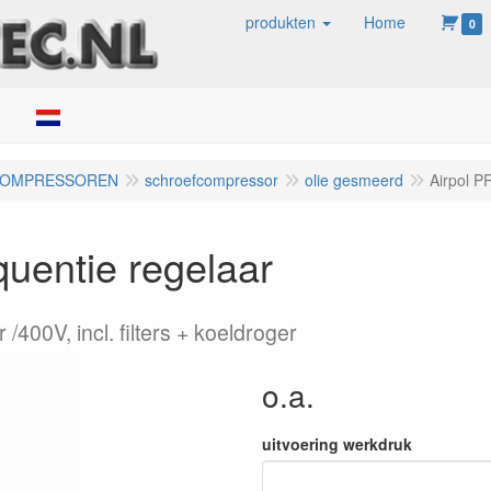
produkten
Home
0
ken
COMPRESSOREN
schroefcompressor
olie gesmeerd
Airpol P
quentie regelaar
/400V, incl. filters + koeldroger
o.a.
uitvoering werkdruk