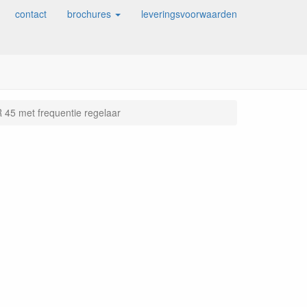
contact
brochures
leveringsvoorwaarden
R 45 met frequentie regelaar