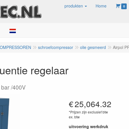
produkten
Home
0
ken
COMPRESSOREN
schroefcompressor
olie gesmeerd
Airpol P
uentie regelaar
 bar /400V
€
25,064.32
*Prijzen zijn exclusief btw
ex. btw
uitvoering werkdruk