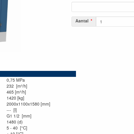
Aantal
0,75 MPa
232 [m³/h]
465 [m³/h]
1420 [kg]
2000x1100x1580 [mm]
--- [l]
G1 1/2 [mm]
1480 (d)
5 - 40 [°C]
+ 10 [°C]