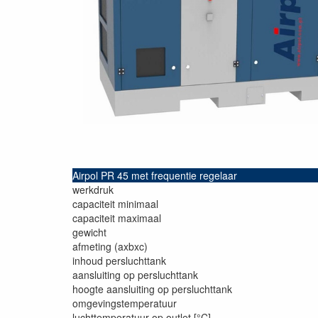
Airpol PR 45 met frequentie regelaar
werkdruk
capaciteit minimaal
capaciteit maximaal
gewicht
afmeting (axbxc)
inhoud persluchttank
aansluiting op persluchttank
hoogte aansluiting op persluchttank
omgevingstemperatuur
luchttemperatuur op outlet [°C]