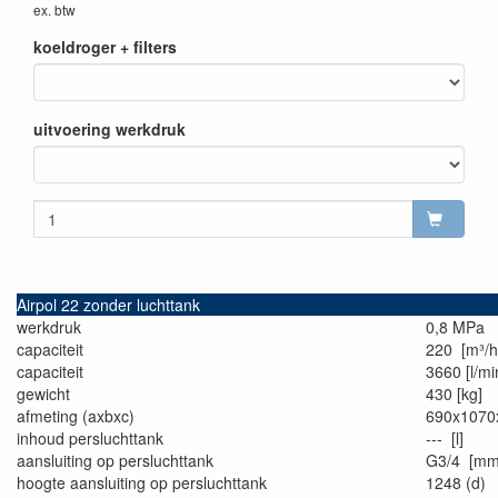
ex. btw
koeldroger + filters
uitvoering werkdruk
Airpol 22 zonder luchttank
werkdruk
0,8 MPa
capaciteit
220 [m³/h
capaciteit
3660 [l/mi
gewicht
430 [kg]
afmeting (axbxc)
690x1070
inhoud persluchttank
--- [l]
aansluiting op persluchttank
G3/4 [mm
hoogte aansluiting op persluchttank
1248 (d)