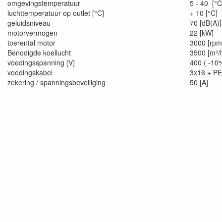
omgevingstemperatuur
5 - 40 [°C
luchttemperatuur op outlet [°C]
+ 10 [°C]
geluidsniveau
70 [dB(A)]
motorvermogen
22 [kW]
toerental motor
3000 [rpm
Benodigde koellucht
3500 [m³/
voedingsspanning [V]
400 ( -1
voedingskabel
3x16 + PE
zekering / spanningsbeveiliging
50 [A]