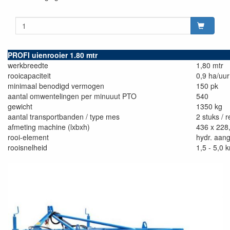
PROFI uienrooier 1.80 mtr
werkbreedte
1,80 mtr
rooicapaciteit
0,9 ha/uur
minimaal benodigd vermogen
150 pk
aantal omwentelingen per minuuut PTO
540
gewicht
1350 kg
aantal transportbanden / type mes
2 stuks / r
afmeting machine (lxbxh)
436 x 228
rooi-element
hydr. aan
rooisnelheid
1,5 - 5,0 