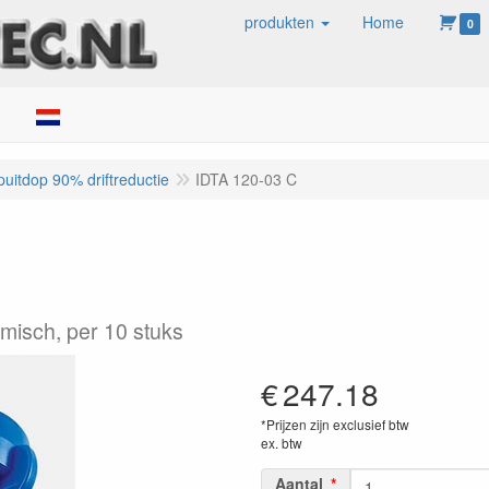
produkten
Home
0
ken
puitdop 90% driftreductie
IDTA 120-03 C
amisch, per 10 stuks
€
247.18
*Prijzen zijn exclusief btw
ex. btw
Aantal