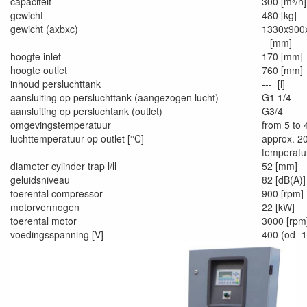
capaciteit
300 [m³/h]
gewicht
480 [kg]
gewicht (axbxc)
1330x900
[mm]
hoogte inlet
170 [mm]
hoogte outlet
760 [mm]
inhoud persluchttank
--- [l]
aansluiting op persluchttank (aangezogen lucht)
G1 1/4
aansluiting op persluchtank (outlet)
G3/4
omgevingstemperatuur
from 5 to 
luchttemperatuur op outlet [°C]
approx. 2
temperatu
diameter cylinder trap l/ll
52 [mm]
geluidsniveau
82 [dB(A)]
toerental compressor
900 [rpm]
motorvermogen
22 [kW]
toerental motor
3000 [rpm
voedingsspanning [V]
400 (od -