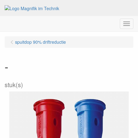
Menu
spuitdop 90% driftreductie
-
stuk(s)