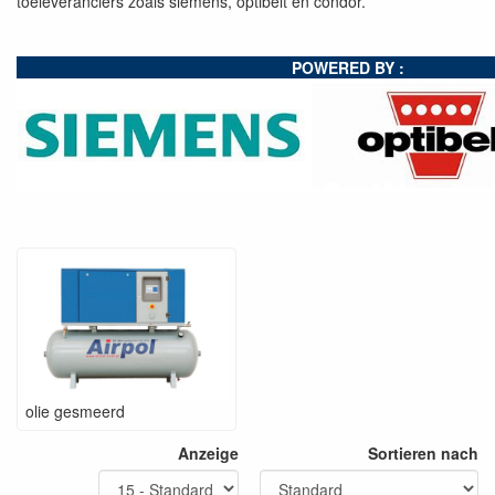
toeleveranciers zoals siemens, optibelt en condor.
POWERED BY :
olie gesmeerd
Anzeige
Sortieren nach