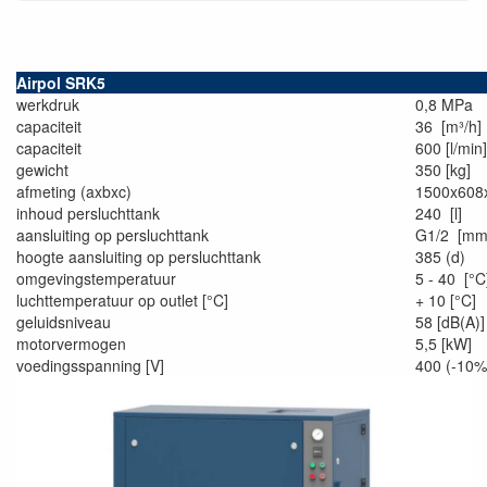
Airpol SRK5
werkdruk
0,8 MPa
capaciteit
36 [m³/h]
capaciteit
600 [l/min]
gewicht
350 [kg]
afmeting (axbxc)
1500x60
inhoud persluchttank
240 [l]
aansluiting op persluchttank
G1/2 [mm
hoogte aansluiting op persluchttank
385 (d)
omgevingstemperatuur
5 - 40 [°C
luchttemperatuur op outlet [°C]
+ 10 [°C]
geluidsniveau
58 [dB(A)]
motorvermogen
5,5 [kW]
voedingsspanning [V]
400 (-10