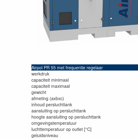
Airpol PR 55 met frequentie regelaar
werkdruk
capaciteit minimaal
capaciteit maximaal
gewicht
afmeting (axbxc)
inhoud persluchttank
aansluiting op persluchttank
hoogte aansluiting op persluchttank
omgevingstemperatuur
luchttemperatuur op outlet [°C]
geluidsniveau