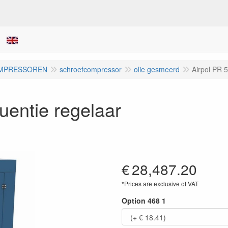
MPRESSOREN
schroefcompressor
olie gesmeerd
Airpol PR 5
uentie regelaar
€
28,487.20
*Prices are exclusive of VAT
Option 468 1