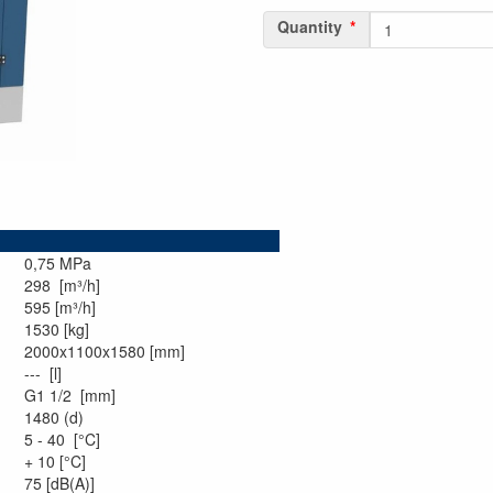
Quantity
0,75 MPa
298 [m³/h]
595 [m³/h]
1530 [kg]
2000x1100x1580 [mm]
--- [l]
G1 1/2 [mm]
1480 (d)
5 - 40 [°C]
+ 10 [°C]
75 [dB(A)]