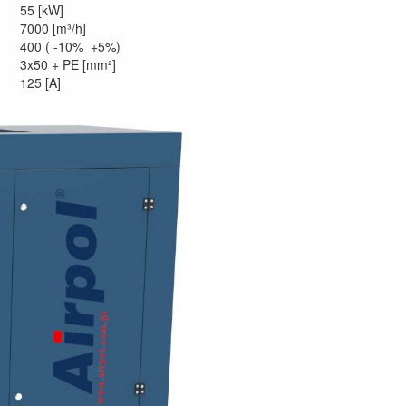
55 [kW]
7000 [m³/h]
400 ( -10% +5%)
3x50 + PE [mm²]
125 [A]