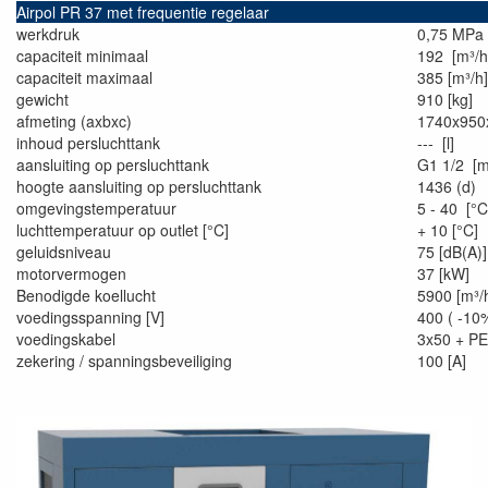
Airpol PR 37 met frequentie regelaar
werkdruk
0,75 MPa
capaciteit minimaal
192 [m³/h
capaciteit maximaal
385 [m³/h]
gewicht
910 [kg]
afmeting (axbxc)
1740x95
inhoud persluchttank
--- [l]
aansluiting op persluchttank
G1 1/2 [
hoogte aansluiting op persluchttank
1436 (d)
omgevingstemperatuur
5 - 40 [°C
luchttemperatuur op outlet [°C]
+ 10 [°C]
geluidsniveau
75 [dB(A)]
motorvermogen
37 [kW]
Benodigde koellucht
5900 [m³/
voedingsspanning [V]
400 ( -1
voedingskabel
3x50 + PE
zekering / spanningsbeveiliging
100 [A]