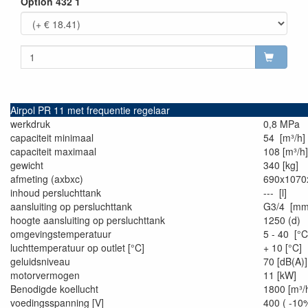
Option 432 1
Airpol PR 11 met frequentie regelaar
werkdruk
0,8 MPa
capaciteit minimaal
54 [m³/h]
capaciteit maximaal
108 [m³/h]
gewicht
340 [kg]
afmeting (axbxc)
690x107
inhoud persluchttank
--- [l]
aansluiting op persluchttank
G3/4 [mm
hoogte aansluiting op persluchttank
1250 (d)
omgevingstemperatuur
5 - 40 [°C
luchttemperatuur op outlet [°C]
+ 10 [°C]
geluidsniveau
70 [dB(A)]
motorvermogen
11 [kW]
Benodigde koellucht
1800 [m³/
voedingsspanning [V]
400 ( -1