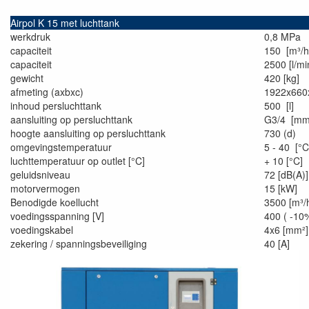
Airpol K 15 met luchttank
werkdruk
0,8 MPa
capaciteit
150 [m³/h
capaciteit
2500 [l/mi
gewicht
420 [kg]
afmeting (axbxc)
1922x66
inhoud persluchttank
500 [l]
aansluiting op persluchttank
G3/4 [mm
hoogte aansluiting op persluchttank
730 (d)
omgevingstemperatuur
5 - 40 [°C
luchttemperatuur op outlet [°C]
+ 10 [°C]
geluidsniveau
72 [dB(A)]
motorvermogen
15 [kW]
Benodigde koellucht
3500 [m³/
voedingsspanning [V]
400 ( -1
voedingskabel
4x6 [mm²]
zekering / spanningsbeveiliging
40 [A]