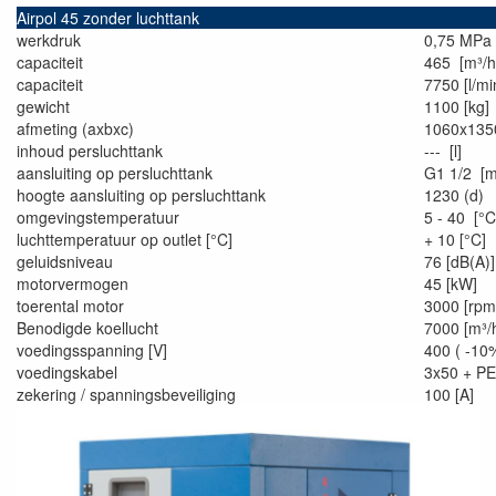
Airpol 45 zonder luchttank
werkdruk
0,75 MPa
capaciteit
465 [m³/h
capaciteit
7750 [l/mi
gewicht
1100 [kg]
afmeting (axbxc)
1060x135
inhoud persluchttank
--- [l]
aansluiting op persluchttank
G1 1/2 [
hoogte aansluiting op persluchttank
1230 (d)
omgevingstemperatuur
5 - 40 [°C
luchttemperatuur op outlet [°C]
+ 10 [°C]
geluidsniveau
76 [dB(A)]
motorvermogen
45 [kW]
toerental motor
3000 [rpm
Benodigde koellucht
7000 [m³/
voedingsspanning [V]
400 ( -10
voedingskabel
3x50 + PE
zekering / spanningsbeveiliging
100 [A]